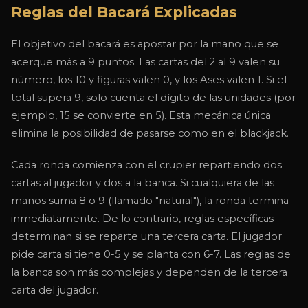
Reglas del Bacará Explicadas
El objetivo del bacará es apostar por la mano que se
acerque más a 9 puntos. Las cartas del 2 al 9 valen su
número, los 10 y figuras valen 0, y los Ases valen 1. Si el
total supera 9, solo cuenta el dígito de las unidades (por
ejemplo, 15 se convierte en 5). Esta mecánica única
elimina la posibilidad de pasarse como en el blackjack.
Cada ronda comienza con el crupier repartiendo dos
cartas al jugador y dos a la banca. Si cualquiera de las
manos suma 8 o 9 (llamado "natural"), la ronda termina
inmediatamente. De lo contrario, reglas específicas
determinan si se reparte una tercera carta. El jugador
pide carta si tiene 0-5 y se planta con 6-7. Las reglas de
la banca son más complejas y dependen de la tercera
carta del jugador.