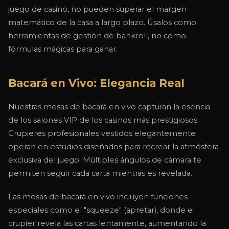
juego de casino, no pueden superar el margen
matemático de la casa a largo plazo. Úsalos como
herramientas de gestión de bankroll, no como
fórmulas mágicas para ganar.
Bacará en Vivo: Elegancia Real
Nuestras mesas de bacará en vivo capturan la esencia
de los salones VIP de los casinos más prestigiosos.
Crupieres profesionales vestidos elegantemente
operan en estudios diseñados para recrear la atmósfera
exclusiva del juego. Múltiples ángulos de cámara te
permiten seguir cada carta mientras es revelada.
Las mesas de bacará en vivo incluyen funciones
especiales como el "squeeze" (apretar), donde el
crupier revela las cartas lentamente, aumentando la