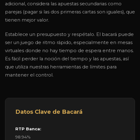
adicional, considera las apuestas secundarias como
parejas (pagar si las dos primeras cartas son iguales), que
tienen mejor valor.
Establece un presupuesto y respétalo. El bacará puede
ser un juego de ritmo rápido, especialmente en mesas
virtuales donde no hay tiempo de espera entre manos.
Es fácil perder la noción del tiempo y las apuestas, así
que utiliza nuestras herramientas de límites para
mantener el control.
Datos Clave de Bacará
RTP Banca:
98.94%